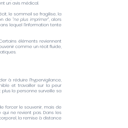
nt un avis médical.
it, le sommeil se fragilise, la
on de “
ne plus imprimer
”, alors
ns lequel l’information tente
 Certains éléments reviennent
souvenir comme un récit fluide,
atiques.
der à réduire l’hypervigilance,
ible et travailler sur la peur
 plus la personne surveille sa
e forcer le souvenir, mais de
 qui ne revient pas. Dans les
e corporel, la remise à distance