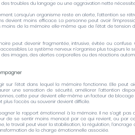
, des troubles du langage ou une aggravation nette nécessite
ment. Lorsqu’un organisme reste en alerte, l’attention se rétréc
ns devient moins efficace. La personne peut avoir l’impressi
s moins de la mémoire elle-même que de l’état de tension da
ire peut devenir fragmentée, intrusive, évitée ou confuse.
inaccessibles. Le système nerveux n’organise plus toujours le 
des images, des alertes corporelles ou des réactions autom
compagner
gir sur l’état dans lequel la mémoire fonctionne. Elle peut ai
urer une sensation de sécurité, améliorer l’attention dispon
sonnes, cette peur devient elle-même un facteur de blocage :
 plus l’accès au souvenir devient difficile.
gner le rapport émotionnel à la mémoire. Il ne s’agit pas d
ur de se sentir moins menacé par ce qui revient, ou par ce
, le travail peut viser la stabilisation, la régulation, l’ancrag
ransformation de la charge émotionnelle associée.