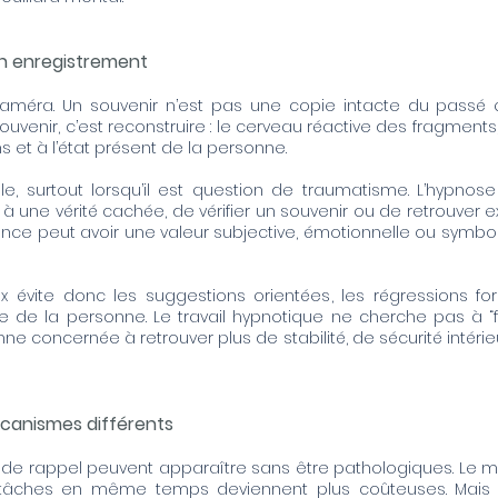
n enregistrement
méra. Un souvenir n’est pas une copie intacte du passé q
ouvenir, c’est reconstruire : le cerveau réactive des fragments,
s et à l’état présent de la personne.
lle, surtout lorsqu’il est question de traumatisme. L’hypno
ne vérité cachée, de vérifier un souvenir ou de retrouver e
ance peut avoir une valeur subjective, émotionnelle ou symbol
vite donc les suggestions orientées, les régressions for
ce de la personne. Le travail hypnotique ne cherche pas à 
ne concernée à retrouver plus de stabilité, de sécurité intérie
écanismes différents
 de rappel peuvent apparaître sans être pathologiques. Le mot 
s tâches en même temps deviennent plus coûteuses. Mais