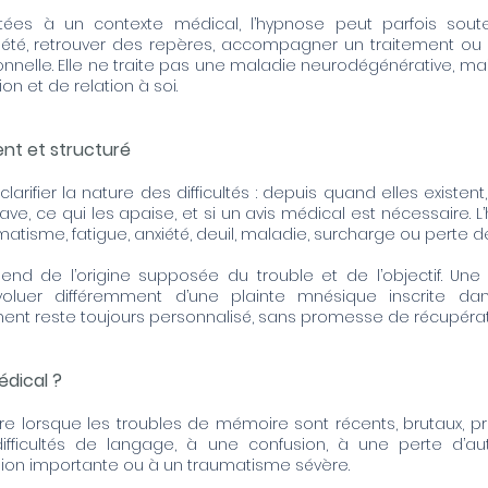
ées à un contexte médical, l’hypnose peut parfois souten
anxiété, retrouver des repères, accompagner un traitement ou
nnelle. Elle ne traite pas une maladie neurodégénérative, ma
n et de relation à soi.
t et structuré
fier la nature des difficultés : depuis quand elles existent,
ave, ce qui les apaise, et si un avis médical est nécessaire.
umatisme, fatigue, anxiété, deuil, maladie, surcharge ou perte d
 de l’origine supposée du trouble et de l’objectif. Une di
évoluer différemment d’une plainte mnésique inscrite d
t reste toujours personnalisé, sans promesse de récupératio
dical ?
e lorsque les troubles de mémoire sont récents, brutaux, pro
difficultés de langage, à une confusion, à une perte d
ion importante ou à un traumatisme sévère.