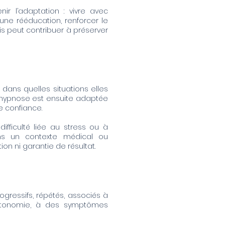
ir l’adaptation : vivre avec
 une rééducation, renforcer le
is peut contribuer à préserver
 dans quelles situations elles
 L’hypnose est ensuite adaptée
e confiance.
fficulté liée au stress ou à
ans un contexte médical ou
n ni garantie de résultat.
gressifs, répétés, associés à
’autonomie, à des symptômes