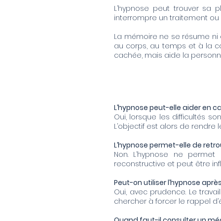
L’hypnose peut trouver sa p
interrompre un traitement ou
La mémoire ne se résume ni à 
au corps, au temps et à la co
cachée, mais aide la personne 
L’hypnose peut-elle aider en c
Oui, lorsque les difficultés s
L’objectif est alors de rendre
L’hypnose permet-elle de retro
Non. L’hypnose ne permet 
reconstructive et peut être in
Peut-on utiliser l’hypnose apr
Oui, avec prudence. Le travail 
chercher à forcer le rappel d
Quand faut-il consulter un mé