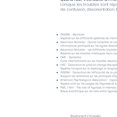
Lorsque les troubles sont rép
de confusion, désorientation
INSERM - Mémoire
Repères sur les différents systèmes de mémoi
Assurance Maladie - Quand consulter en ca
Informations pratiques sur les signes deva
Assurance Maladie - Les différents troubles
Repères sur les troubles mnésiques, leurs cau
OMS - Dementia
Fiche internationale sur les troubles neurocog
HAS - Évaluation et prise en charge des s
Repères français sur le repérage, le diagn
INSERM - Évaluation de l’efficacité de la pr
Rapport de référence sur les pratiques d’hypn
American Psychological Association - Hypno
Repère utile sur les usages de l’hypnose et
PMC / NIH - The role of hypnosis in memory
Revue scientifique sur les liens entre hypno
Bernard Croisile