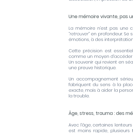
Une mémoire vivante, pas u
La mémoire n’est pas une ca
“
retrouver
” en profondeur. Se s
émotions, à des interprétation
Cette précision est essentie
comme un moyen d’accéder à u
Un souvenir qui revient en sé
une preuve historique.
Un accompagnement sérieux é
fabriquent du sens à la pla
exacte, mais à aider la person
la trouble.
Âge, stress, trauma : des m
Avec l’âge, certaines lenteurs
est moins rapide, plusieur