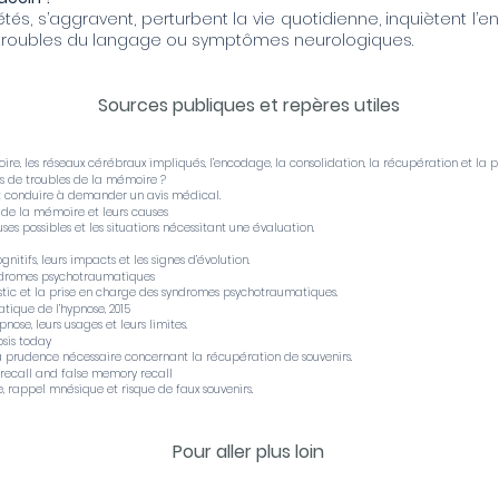
étés, s’aggravent, perturbent la vie quotidienne, inquiètent 
, troubles du langage ou symptômes neurologiques.
Sources publiques et repères utiles
re, les réseaux cérébraux impliqués, l’encodage, la consolidation, la récupération et la pl
s de troubles de la mémoire ?
nt conduire à demander un avis médical.
 de la mémoire et leurs causes
ses possibles et les situations nécessitant une évaluation.
nitifs, leurs impacts et les signes d’évolution.
yndromes psychotraumatiques
ostic et la prise en charge des syndromes psychotraumatiques.
atique de l’hypnose, 2015
ose, leurs usages et leurs limites.
sis today
 la prudence nécessaire concernant la récupération de souvenirs.
 recall and false memory recall
se, rappel mnésique et risque de faux souvenirs.
Pour aller plus loin