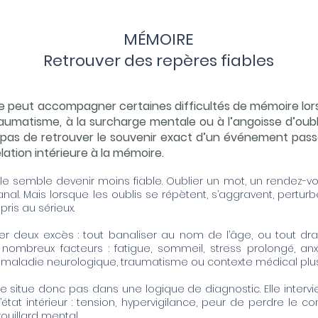
MÉMOIRE
Retrouver des repères fiables
e peut accompagner certaines difficultés de mémoire lorsq
traumatisme, à la surcharge mentale ou à l’angoisse d’oubl
pas de retrouver le souvenir exact d’un événement passé :
elation intérieure à la mémoire.
le semble devenir moins fiable. Oublier un mot, un rendez-vo
nal. Mais lorsque les oublis se répètent, s’aggravent, perturb
pris au sérieux.
ter deux excès : tout banaliser au nom de l’âge, ou tout dr
ombreux facteurs : fatigue, sommeil, stress prolongé, anx
 maladie neurologique, traumatisme ou contexte médical plus
 situe donc pas dans une logique de diagnostic. Elle intervi
tat intérieur : tension, hypervigilance, peur de perdre le con
ouillard mental.