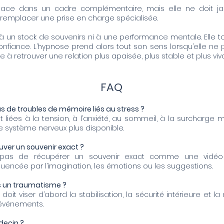
lace dans un cadre complémentaire, mais elle ne doit jam
 remplacer une prise en charge spécialisée.
un stock de souvenirs ni à une performance mentale. Elle touch
nfiance. L’hypnose prend alors tout son sens lorsqu’elle ne 
à retrouver une relation plus apaisée, plus stable et plus viv
FAQ
as de troubles de mémoire liés au stress ?
ont liées à la tension, à l’anxiété, au sommeil, à la surcharge 
 le système nerveux plus disponible.
uver un souvenir exact ?
pas de récupérer un souvenir exact comme une vidéo i
fluencée par l’imagination, les émotions ou les suggestions.
ès un traumatisme ?
doit viser d’abord la stabilisation, la sécurité intérieure et l
’événements.
decin ?