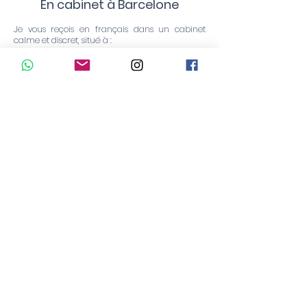
En cabinet à Barcelone
Je vous reçois en français dans un cabinet
calme et discret, situé à :
Rambla de Catalunya 92
08008 Barcelona
Métro Diagonal
Je travaille seul au cabinet. La personne est
reçue seule, en toute discrétion, dans un cadre
confidentiel.
L’objectif est que vous puissiez vous sentir
suffisamment à l’aise pour parler librement,
poser vos questions et vivre la séance dans de
bonnes conditions.
En téléconsultation par Zoom
Les séances peuvent également se faire en
téléconsultation, exclusivement par Zoom.
La structure reste la même : un temps
d’échange, une clarification de votre demande,
les explications nécessaires, puis la phase