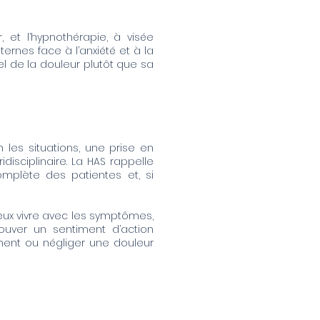
 et l’hypnothérapie, à visée
ernes face à l’anxiété et à la
el de la douleur plutôt que sa
 les situations, une prise en
isciplinaire. La HAS rappelle
omplète des patientes et, si
eux vivre avec les symptômes,
ouver un sentiment d’action
ment ou négliger une douleur