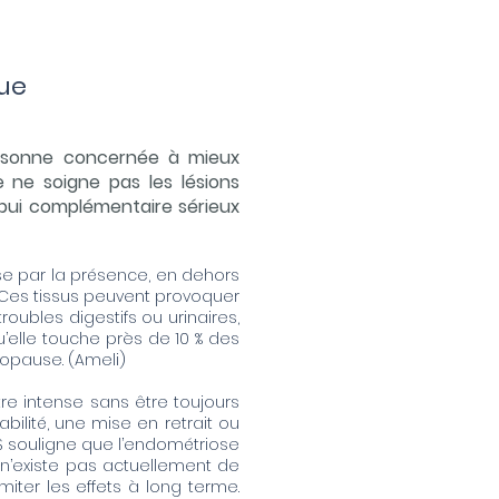
que
ersonne concernée à mieux
le ne soigne pas les lésions
ppui complémentaire sérieux
se par la présence, en dehors
. Ces tissus peuvent provoquer
oubles digestifs ou urinaires,
qu’elle touche près de 10 % des
opause. (
Ameli
)
tre intense sans être toujours
bilité, une mise en retrait ou
S souligne que l’endométriose
il n’existe pas actuellement de
iter les effets à long terme.