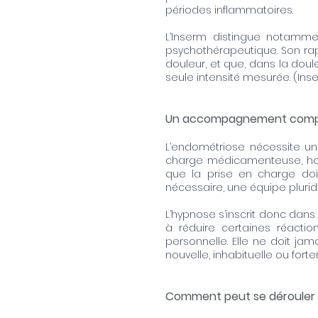
périodes inflammatoires.
L’Inserm distingue notammen
psychothérapeutique. Son rapp
douleur, et que, dans la doul
seule intensité mesurée. (
Ins
Un accompagnement complé
L’endométriose nécessite un 
charge médicamenteuse, hormo
que la prise en charge doit
nécessaire, une équipe pluridis
L’hypnose s’inscrit donc dan
à réduire certaines réacti
personnelle. Elle ne doit j
nouvelle, inhabituelle ou for
Comment peut se déroule