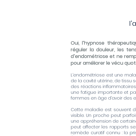
l'
Oui, l’hypnose thérapeut
réguler la douleur, les ten
d’endométriose et ne rempl
pour améliorer le vécu quoti
L’endométriose est une malad
de la cavité utérine, de tiss
des réactions inflammatoires,
une fatigue importante et parf
femmes en âge d’avoir des en
Cette maladie est souvent dif
visible. Un proche peut parfo
une appréhension de certaine
peut affecter les rapports sex
remède curatif connu : la pr