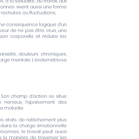
s, à la sexualité, au travail, aux
rsonnes vivent aussi une forme
rechutes ou fluctuations.
t une conséquence logique d’un
 peur de ne pas être crue, une
on corporelle et réduire les
xiété, douleurs chroniques,
charge mentale. L’endométriose
. Son champ d’action se situe
e nerveux, l’apaisement des
la maladie.
es états de relâchement plus
réduire la charge émotionnelle
rsonnes, le travail peut aussi
u la manière de traverser les