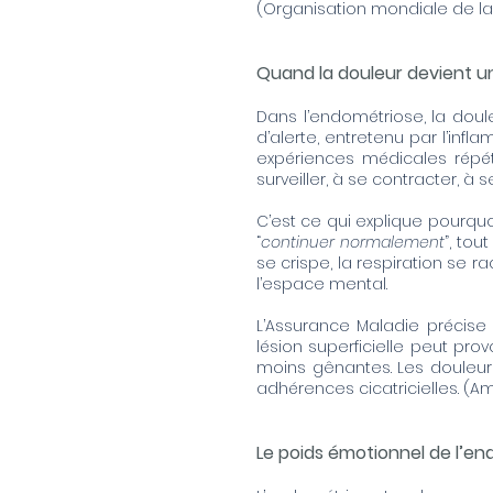
(
Organisation mondiale de la
Quand la douleur devient 
Dans l’endométriose, la doul
d’alerte, entretenu par l’infl
expériences médicales répét
surveiller, à se contracter, 
C’est ce qui explique pourquoi
“
continuer normalement
”, tou
se crispe, la respiration se r
l’espace mental.
L’Assurance Maladie précise 
lésion superficielle peut pr
moins gênantes. Les douleurs 
adhérences cicatricielles. (
Am
Le poids émotionnel de l’e