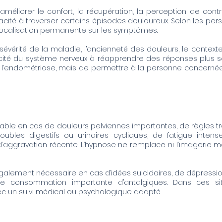
méliorer le confort, la récupération, la perception de contr
cité à traverser certains épisodes douloureux. Selon les pers
la focalisation permanente sur les symptômes.
 sévérité de la maladie, l’ancienneté des douleurs, le contexte
pacité du système nerveux à réapprendre des réponses plus sou
e l’endométriose, mais de permettre à la personne concerné
sable en cas de douleurs pelviennes importantes, de règles t
ubles digestifs ou urinaires cycliques, de fatigue intense, 
aggravation récente. L’hypnose ne remplace ni l’imagerie médi
également nécessaire en cas d’idées suicidaires, de dépressi
de consommation importante d’antalgiques. Dans ces si
vec un suivi médical ou psychologique adapté.