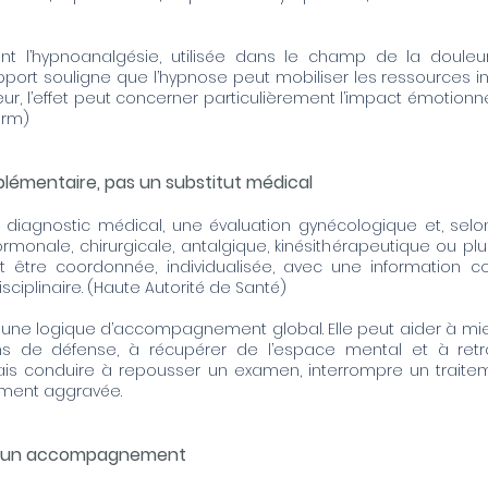
t l’hypnoanalgésie, utilisée dans le champ de la douleur,
ort souligne que l’hypnose peut mobiliser les ressources int
eur, l’effet peut concerner particulièrement l’impact émotionn
erm
)
mentaire, pas un substitut médical
diagnostic médical, une évaluation gynécologique et, selon
nale, chirurgicale, antalgique, kinésithérapeutique ou plurid
 être coordonnée, individualisée, avec une information c
ciplinaire. (
Haute Autorité de Santé
)
s une logique d’accompagnement global. Elle peut aider à mi
ons de défense, à récupérer de l’espace mental et à retr
amais conduire à repousser un examen, interrompre un traite
tement aggravée.
r un accompagnement