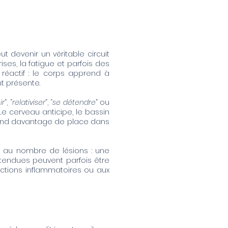
 devenir un véritable circuit
ises, la fatigue et parfois des
réactif : le corps apprend à
t présente.
ir
”, “
relativiser
”, “
se détendre
” ou
Le cerveau anticipe, le bassin
r prend davantage de place dans
ou au nombre de lésions : une
étendues peuvent parfois être
éactions inflammatoires ou aux