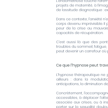
L’endométriose touche rarem
projets de maternité, à l’ima
de lassitude diagnostique : e
Dans ce contexte, l’anxiété n
corps devenu imprévisible. Il
peur de la crise au mauvais
capacités de récupération.
C’est aussi là que des pon
troubles du sommeil, fatigue,
peut devenir un carrefour où 
Ce que l’hypnose peut trava
L’hypnose thérapeutique ne p
ailleurs : dans la modulat
anticipations, la diminution d
Concrètement, l’accompagnem
accessibles, à déplacer l’att
associée aux crises, ou à ins
porter sur la sexualité doul