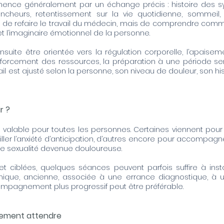
e généralement par un échange précis : histoire des sy
ncheurs, retentissement sur la vie quotidienne, sommeil, s
 pas de refaire le travail du médecin, mais de comprendre com
et l’imaginaire émotionnel de la personne.
uite être orientée vers la régulation corporelle, l’apaiseme
renforcement des ressources, la préparation à une période sen
ail est ajusté selon la personne, son niveau de douleur, son h
r ?
xe valable pour toutes les personnes. Certaines viennent pou
vailler l’anxiété d’anticipation, d’autres encore pour accompag
ne sexualité devenue douloureuse.
et ciblées, quelques séances peuvent parfois suffire à instal
onique, ancienne, associée à une errance diagnostique, à
ompagnement plus progressif peut être préférable.
lement attendre