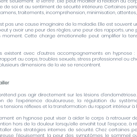
ent seulement “
le ventre
”. Elle peut modifier la relation au corp
ge de soi et au sentiment de sécurité intérieure. Certaines pe
xamens, traitements, incompréhension, minimisation, attentes, 
’est pas une cause imaginaire de la maladie. Elle est souven
 peut y avoir une peur des règles, une peur des rapports, une
 moment. Cette charge émotionnelle peut amplifier la tensi
ts existent avec d’autres accompagnements en hypnose : an
 rapport au corps, troubles sexuels, stress professionnel ou 
plusieurs dimensions de la vie se rencontrent.
iller
rétend pas agir directement sur les lésions d’endométriose
ion de l’expérience douloureuse, la régulation du systèm
es tensions réflexes et la transformation du rapport intérieur à 
ent en hypnose peut viser à aider le corps à retrouver d
ention hors de la douleur lorsqu’elle envahit tout l’espace, à 
taller des stratégies internes de sécurité. Chez certaines pe
oureuse, l’épuisement, la peur des symptômes, le sommeil o