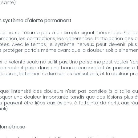
 santé
)
un système d’alerte permanent
eur ne se résume pas à un simple signal mécanique. Elle peut
ammation, les contractions, les adhérences, l’anticipation des cr
ées. Avec le temps, le système nerveux peut devenir plus 
à se protéger, parfois même avant que la douleur soit pleinemen
 la volonté seule ne suffit pas. Une personne peut vouloir “
ten
t en restant prise dans une boucle corporelle très puissante. 
accourcit, l’attention se fixe sur les sensations, et la douleu
que l’intensité des douleurs n’est pas corrélée à la taille 
ovoquer une douleur importante, tandis que des lésions plus 
peuvent être liées aux lésions, à l’atteinte de nerfs, aux r
eli
)
ndométriose