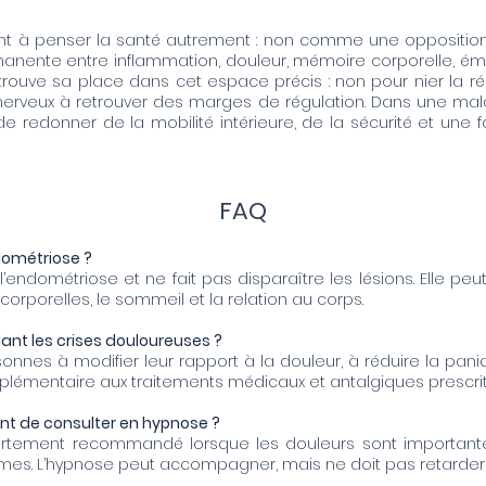
nt à penser la santé autrement : non comme une opposition
ente entre inflammation, douleur, mémoire corporelle, émot
 trouve sa place dans cet espace précis : non pour nier la ré
erveux à retrouver des marges de régulation. Dans une malad
 de redonner de la mobilité intérieure, de la sécurité et un
FAQ
ndométriose ?
l’endométriose et ne fait pas disparaître les lésions. Elle 
s corporelles, le sommeil et la relation au corps.
ant les crises douloureuses ?
sonnes à modifier leur rapport à la douleur, à réduire la pani
lémentaire aux traitements médicaux et antalgiques prescrit
ant de consulter en hypnose ?
ortement recommandé lorsque les douleurs sont importantes
mes. L’hypnose peut accompagner, mais ne doit pas retarder 