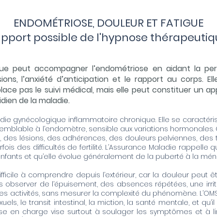
ENDOMÉTRIOSE, DOULEUR ET FATIGUE
apport possible de l'hypnose thérapeuti
ique peut accompagner l’endométriose en aidant la p
sions, l’anxiété d’anticipation et le rapport au corps. El
ace pas le suivi médical, mais elle peut constituer un a
dien de la maladie.
ie gynécologique inflammatoire chronique. Elle se caractéri
u semblable à l’endomètre, sensible aux variations hormonales
 des lésions, des adhérences, des douleurs pelviennes, des tr
ois des difficultés de fertilité. L’Assurance Maladie rappelle 
fants et qu’elle évolue généralement de la puberté à la mén
ficile à comprendre depuis l’extérieur, car la douleur peut ê
is observer de l’épuisement, des absences répétées, une irrita
s activités, sans mesurer la complexité du phénomène. L’OM
uels, le transit intestinal, la miction, la santé mentale, et qu’
ise en charge vise surtout à soulager les symptômes et à lim