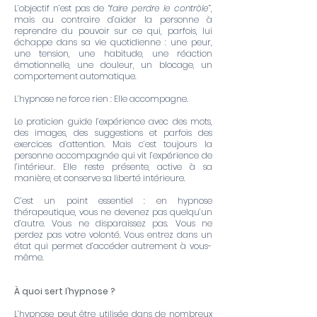
L’objectif n’est pas de “
faire perdre le contrôle
”,
mais au contraire d’aider la personne à
reprendre du pouvoir sur ce qui, parfois, lui
échappe dans sa vie quotidienne : une peur,
une tension, une habitude, une réaction
émotionnelle, une douleur, un blocage, un
comportement automatique.
L’hypnose ne force rien : Elle accompagne.
Le praticien guide l’expérience avec des mots,
des images, des suggestions et parfois des
exercices d’attention. Mais c’est toujours la
personne accompagnée qui vit l’expérience de
l’intérieur. Elle reste présente, active à sa
manière, et conserve sa liberté intérieure.
C’est un point essentiel : en hypnose
thérapeutique, vous ne devenez pas quelqu’un
d’autre. Vous ne disparaissez pas. Vous ne
perdez pas votre volonté. Vous entrez dans un
état qui permet d’accéder autrement à vous-
même.
À quoi sert l’hypnose ?
L’hypnose peut être utilisée dans de nombreux