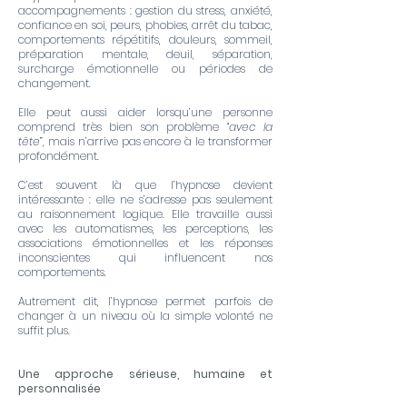
accompagnements : gestion du stress, anxiété,
confiance en soi, peurs, phobies, arrêt du tabac,
comportements répétitifs, douleurs, sommeil,
préparation mentale, deuil, séparation,
surcharge émotionnelle ou périodes de
changement.
Elle peut aussi aider lorsqu’une personne
comprend très bien son problème “
avec la
tête
”, mais n’arrive pas encore à le transformer
profondément.
C’est souvent là que l’hypnose devient
intéressante : elle ne s’adresse pas seulement
au raisonnement logique. Elle travaille aussi
avec les automatismes, les perceptions, les
associations émotionnelles et les réponses
inconscientes qui influencent nos
comportements.
Autrement dit, l’hypnose permet parfois de
changer à un niveau où la simple volonté ne
suffit plus.
Une approche sérieuse, humaine et
personnalisée