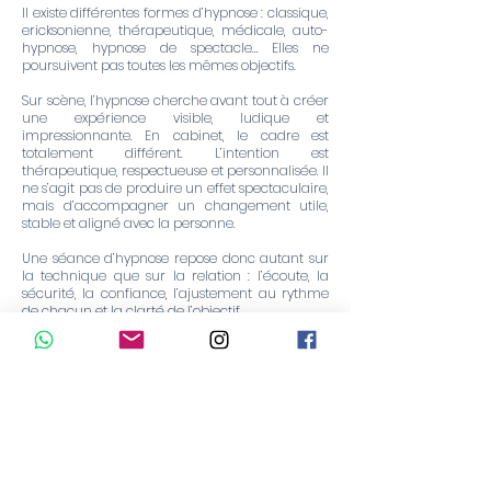
Il existe différentes formes d’hypnose : classique,
ericksonienne, thérapeutique, médicale, auto-
hypnose, hypnose de spectacle… Elles ne
poursuivent pas toutes les mêmes objectifs.
Sur scène, l’hypnose cherche avant tout à créer
une expérience visible, ludique et
impressionnante. En cabinet, le cadre est
totalement différent. L’intention est
thérapeutique, respectueuse et personnalisée. Il
ne s’agit pas de produire un effet spectaculaire,
mais d’accompagner un changement utile,
stable et aligné avec la personne.
Une séance d’hypnose repose donc autant sur
la technique que sur la relation : l’écoute, la
sécurité, la confiance, l’ajustement au rythme
de chacun et la clarté de l’objectif.
C’est cette alliance entre méthode et présence
humaine qui permet à l’hypnose de devenir un
véritable outil d’accompagnement.
L’hypnose ne se comprend pas seulement,
elle s’expérimente
On peut définir l’hypnose de plusieurs façons :