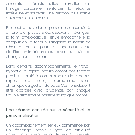
associations émotionnelles, travailler sur
l’image corporelle, renforcer la sécurité
intérieure et soutenir une relation plus stable
aux sensations du corps.
Elle peut aussi aider la personne concernée à
différencier plusieurs états souvent mélangés :
la faim physiologique, l’envie émotionnelle, la
compulsion, la fatigue, l’angoisse, le besoin de
réconfort ou la peur du jugement. Cette
clarification intérieure peut devenir un levier de
changement important.
Dans certains accompagnements, le travail
hypnotique rejoint naturellement des thèmes
proches : anxiété, compulsions, estime de soi,
rapport au corps, traumatisme, stress
chronique ou gestion du poids. Ces liens doivent
être abordés avec prudence, car chaque
trouble alimentaire possède sa logique propre.
Une séance centrée sur la sécurité et la
personnalisation
Un accompagnement sérieux commence par
un échange précis : type de difficulté
alimentaire, ancienneté, intensité, contexte