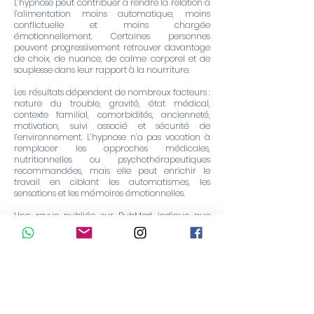
L’hypnose peut contribuer à rendre la relation à
l’alimentation moins automatique, moins
conflictuelle et moins chargée
émotionnellement. Certaines personnes
peuvent progressivement retrouver davantage
de choix, de nuance, de calme corporel et de
souplesse dans leur rapport à la nourriture.
Les résultats dépendent de nombreux facteurs :
nature du trouble, gravité, état médical,
contexte familial, comorbidités, ancienneté,
motivation, suivi associé et sécurité de
l’environnement. L’hypnose n’a pas vocation à
remplacer les approches médicales,
nutritionnelles ou psychothérapeutiques
recommandées, mais elle peut enrichir le
travail en ciblant les automatismes, les
sensations et les mémoires émotionnelles.
Une revue publiée sur PubMed indique que
l’hypnose a été étudiée dans le champ des
troubles alimentaires avec des résultats
variables, ce qui justifie une posture clinique
prudente : l’utiliser comme un outil
complémentaire, personnalisé, intégré à une
compréhension globale de la personne.
(
PubMed
)