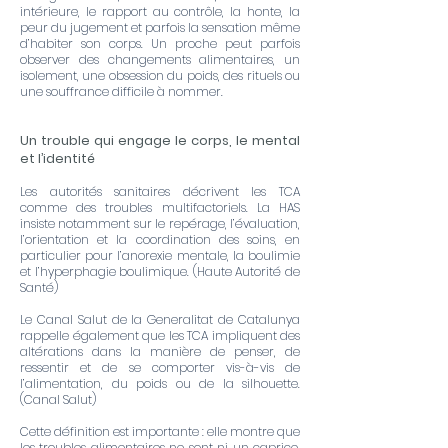
intérieure, le rapport au contrôle, la honte, la
peur du jugement et parfois la sensation même
d’habiter son corps. Un proche peut parfois
observer des changements alimentaires, un
isolement, une obsession du poids, des rituels ou
une souffrance difficile à nommer.
Un trouble qui engage le corps, le mental
et l’identité
Les autorités sanitaires décrivent les TCA
comme des troubles multifactoriels. La HAS
insiste notamment sur le repérage, l’évaluation,
l’orientation et la coordination des soins, en
particulier pour l’anorexie mentale, la boulimie
et l’hyperphagie boulimique. (
Haute Autorité de
Santé
)
Le Canal Salut de la Generalitat de Catalunya
rappelle également que les TCA impliquent des
altérations dans la manière de penser, de
ressentir et de se comporter vis-à-vis de
l’alimentation, du poids ou de la silhouette.
(
Canal Salut
)
Cette définition est importante : elle montre que
les troubles alimentaires ne sont ni un caprice,