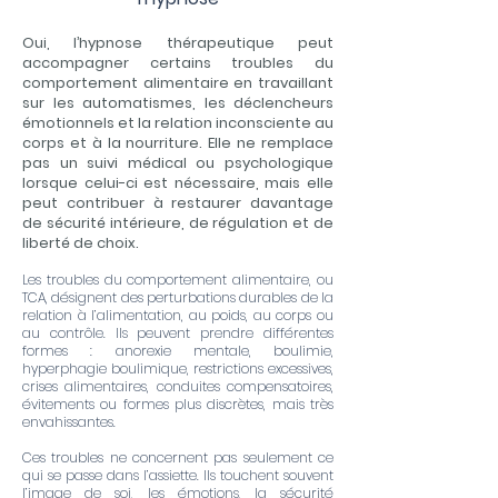
Oui, l’hypnose thérapeutique peut
accompagner certains troubles du
comportement alimentaire en travaillant
sur les automatismes, les déclencheurs
émotionnels et la relation inconsciente au
corps et à la nourriture. Elle ne remplace
pas un suivi médical ou psychologique
lorsque celui-ci est nécessaire, mais elle
peut contribuer à restaurer davantage
de sécurité intérieure, de régulation et de
liberté de choix.
Les troubles du comportement alimentaire, ou
TCA, désignent des perturbations durables de la
relation à l’alimentation, au poids, au corps ou
au contrôle. Ils peuvent prendre différentes
formes : anorexie mentale, boulimie,
hyperphagie boulimique, restrictions excessives,
crises alimentaires, conduites compensatoires,
évitements ou formes plus discrètes, mais très
envahissantes.
Ces troubles ne concernent pas seulement ce
qui se passe dans l’assiette. Ils touchent souvent
l’image de soi, les émotions, la sécurité