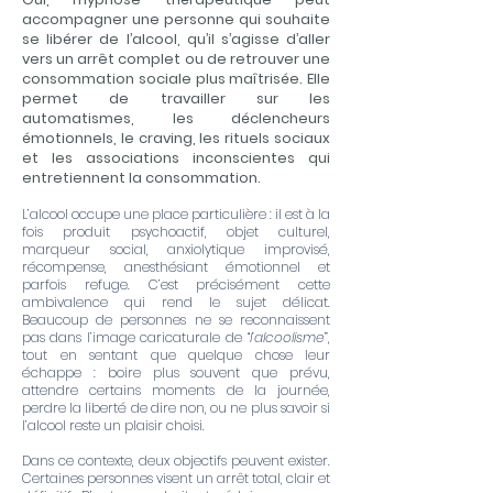
accompagner une personne qui souhaite
se libérer de l’alcool, qu’il s’agisse d’aller
vers un arrêt complet ou de retrouver une
consommation sociale plus maîtrisée. Elle
permet de travailler sur les
automatismes, les déclencheurs
émotionnels, le craving, les rituels sociaux
et les associations inconscientes qui
entretiennent la consommation.
L’alcool occupe une place particulière : il est à la
fois produit psychoactif, objet culturel,
marqueur social, anxiolytique improvisé,
récompense, anesthésiant émotionnel et
parfois refuge. C’est précisément cette
ambivalence qui rend le sujet délicat.
Beaucoup de personnes ne se reconnaissent
pas dans l’image caricaturale de “
l’alcoolisme
”,
tout en sentant que quelque chose leur
échappe : boire plus souvent que prévu,
attendre certains moments de la journée,
perdre la liberté de dire non, ou ne plus savoir si
l’alcool reste un plaisir choisi.
Dans ce contexte, deux objectifs peuvent exister.
Certaines personnes visent un arrêt total, clair et