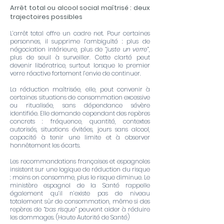
Arrêt total ou alcool social maîtrisé : deux
trajectoires possibles
L’arrêt total offre un cadre net. Pour certaines
personnes, il supprime l’ambiguïté : plus de
négociation intérieure, plus de “
juste un verre
”,
plus de seuil à surveiller. Cette clarté peut
devenir libératrice, surtout lorsque le premier
verre réactive fortement l’envie de continuer.
La réduction maîtrisée, elle, peut convenir à
certaines situations de consommation excessive
ou ritualisée, sans dépendance sévère
identifiée. Elle demande cependant des repères
concrets : fréquence, quantité, contextes
autorisés, situations évitées, jours sans alcool,
capacité à tenir une limite et à observer
honnêtement les écarts.
Les recommandations françaises et espagnoles
insistent sur une logique de réduction du risque
: moins on consomme, plus le risque diminue. Le
ministère espagnol de la Santé rappelle
également qu’il n’existe pas de niveau
totalement sûr de consommation, même si des
repères de “
bas risque
” peuvent aider à réduire
les dommages. (
Haute Autorité de Santé
)