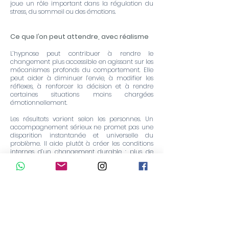
joue un rôle important dans la régulation du
stress, du sommeil ou des émotions.
Ce que l’on peut attendre, avec réalisme
L’hypnose peut contribuer à rendre le
changement plus accessible en agissant sur les
mécanismes profonds du comportement. Elle
peut aider à diminuer l’envie, à modifier les
réflexes, à renforcer la décision et à rendre
certaines situations moins chargées
émotionnellement.
Les résultats varient selon les personnes. Un
accompagnement sérieux ne promet pas une
disparition instantanée et universelle du
problème. Il aide plutôt à créer les conditions
internes d’un changement durable : plus de
conscience, plus de stabilité, plus de choix,
moins d’automatisme.
Précautions importantes
Lorsque la consommation est importante,
quotidienne ou ancienne, l’arrêt brutal peut
exposer à un syndrome de sevrage : anxiété,