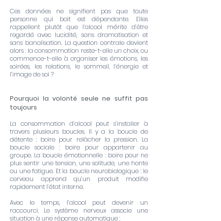
Ces données ne signifient pas que toute
personne qui boit est dépendante. Elles
rappellent plutôt que l’alcool mérite d’être
regardé avec lucidité, sans dramatisation et
sans banalisation. La question centrale devient
alors : la consommation reste-t-elle un choix, ou
commence-t-elle à organiser les émotions, les
soirées, les relations, le sommeil, l’énergie et
l’image de soi ?
Pourquoi la volonté seule ne suffit pas
toujours
La consommation d’alcool peut s’installer à
travers plusieurs boucles. Il y a la boucle de
détente : boire pour relâcher la pression. La
boucle sociale : boire pour appartenir au
groupe. La boucle émotionnelle : boire pour ne
plus sentir une tension, une solitude, une honte
ou une fatigue. Et la boucle neurobiologique : le
cerveau apprend qu’un produit modifie
rapidement l’état interne.
Avec le temps, l’alcool peut devenir un
raccourci. Le système nerveux associe une
situation à une réponse automatique :