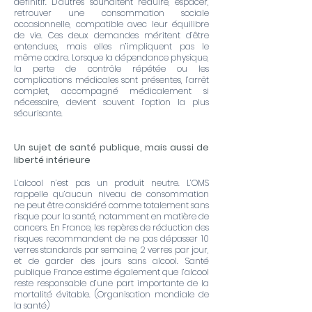
définitif. D’autres souhaitent réduire, espacer,
retrouver une consommation sociale
occasionnelle, compatible avec leur équilibre
de vie. Ces deux demandes méritent d’être
entendues, mais elles n’impliquent pas le
même cadre. Lorsque la dépendance physique,
la perte de contrôle répétée ou les
complications médicales sont présentes, l’arrêt
complet, accompagné médicalement si
nécessaire, devient souvent l’option la plus
sécurisante.
Un sujet de santé publique, mais aussi de
liberté intérieure
L’alcool n’est pas un produit neutre. L’OMS
rappelle qu’aucun niveau de consommation
ne peut être considéré comme totalement sans
risque pour la santé, notamment en matière de
cancers. En France, les repères de réduction des
risques recommandent de ne pas dépasser 10
verres standards par semaine, 2 verres par jour,
et de garder des jours sans alcool. Santé
publique France estime également que l’alcool
reste responsable d’une part importante de la
mortalité évitable. (
Organisation mondiale de
la santé
)