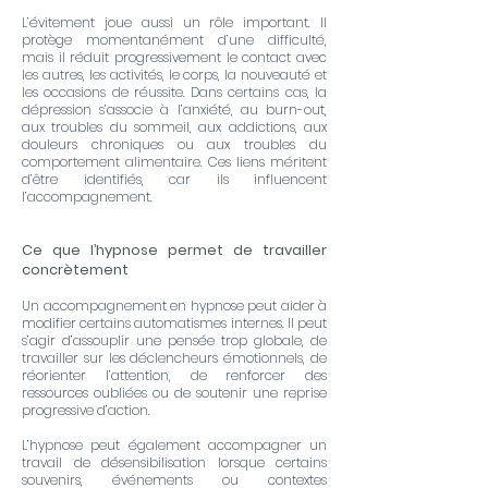
L’évitement joue aussi un rôle important. Il
protège momentanément d’une difficulté,
mais il réduit progressivement le contact avec
les autres, les activités, le corps, la nouveauté et
les occasions de réussite. Dans certains cas, la
dépression s’associe à l’anxiété, au burn-out,
aux troubles du sommeil, aux addictions, aux
douleurs chroniques ou aux troubles du
comportement alimentaire. Ces liens méritent
d’être identifiés, car ils influencent
l’accompagnement.
Ce que l’hypnose permet de travailler
concrètement
Un accompagnement en hypnose peut aider à
modifier certains automatismes internes. Il peut
s’agir d’assouplir une pensée trop globale, de
travailler sur les déclencheurs émotionnels, de
réorienter l’attention, de renforcer des
ressources oubliées ou de soutenir une reprise
progressive d’action.
L’hypnose peut également accompagner un
travail de désensibilisation lorsque certains
souvenirs, événements ou contextes