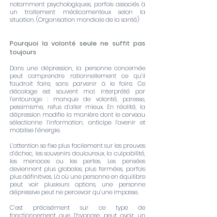
notamment psychologiques, parfois associés à
un traitement médicamenteux selon la
situation. (
Organisation mondiale de la santé
)
Pourquoi la volonté seule ne suffit pas
toujours
Dans une dépression, la personne concernée
peut comprendre rationnellement ce qu’il
faudrait faire, sans parvenir à le faire. Ce
décalage est souvent mal interprété par
l’entourage : manque de volonté, paresse,
pessimisme, refus d’aller mieux. En réalité, la
dépression modifie la manière dont le cerveau
sélectionne l’information, anticipe l’avenir et
mobilise l’énergie.
L’attention se fixe plus facilement sur les preuves
d’échec, les souvenirs douloureux, la culpabilité,
les menaces ou les pertes. Les pensées
deviennent plus globales, plus fermées, parfois
plus définitives. Là où une personne en équilibre
peut voir plusieurs options, une personne
dépressive peut ne percevoir qu’une impasse.
C’est précisément sur ce type de
fonctionnement que l’hypnose peut avoir un