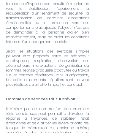
La séance d’hypnose peut ensuite être orientée
vers la stabilisation, l’apaisement, la
récupération d’un sentiment de sécurité, la
transformation de certaines associations
émotionnelles ou la projection vers des
comportements plus ajustés. L’objectif n’est pas
de demander à la personne d’aller bien
immédiatement, mais de créer les conditions
internes d’un changement possible.
Selon les situations, des exercices simples
peuvent être proposés entre les séances :
autohypnose, respiration, observation des
déclencheurs, micro-actions, réorganisation du
sommeil, reprise graduelle d’activités ou travail
sur les pensées répétitives. Dans la dépression,
les petits ajustements réguliers sont souvent
plus réalistes qu’un effort massif et ponctuel.
Combien de séances faut-il prévoir ?
Il n’existe pas de nombre fixe. Une première
série de séances peut permettre d’évaluer la
réponse à l’hypnose, de stabiliser l’état
émotionnel et de clarifier les leviers prioritaires.
Lorsque la dépression est ancienne, sévère,
associée à des idées suicidaires, à une