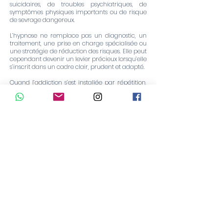
suicidaires, de troubles psychiatriques, de
symptômes physiques importants ou de risque
de sevrage dangereux.
L’hypnose ne remplace pas un diagnostic, un
traitement, une prise en charge spécialisée ou
une stratégie de réduction des risques. Elle peut
cependant devenir un levier précieux lorsqu’elle
s’inscrit dans un cadre clair, prudent et adapté.
Quand l’addiction s’est installée par répétition,
soulagement et automatisme, il devient
cohérent de travailler aussi à ce niveau-là :
celui de l’expérience intérieure où l’envie cesse
peu à peu d’être un ordre, pour redevenir un
signal que l’on peut transformer.
FAQ
L’hypnose peut-elle aider pour toutes les
addictions ?
​L’hypnose peut accompagner de nombreuses
addictions et compulsions, mais le cadre
dépend de la situation. Une addiction sévère ou
associée à un risque médical nécessite un suivi
spécialisé.