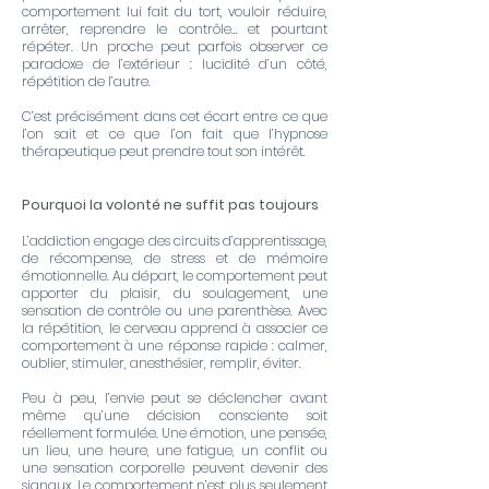
comportement lui fait du tort, vouloir réduire,
arrêter, reprendre le contrôle… et pourtant
répéter. Un proche peut parfois observer ce
paradoxe de l’extérieur : lucidité d’un côté,
répétition de l’autre.
C’est précisément dans cet écart entre ce que
l’on sait et ce que l’on fait que l’hypnose
thérapeutique peut prendre tout son intérêt.
Pourquoi la volonté ne suffit pas toujours
L’addiction engage des circuits d’apprentissage,
de récompense, de stress et de mémoire
émotionnelle. Au départ, le comportement peut
apporter du plaisir, du soulagement, une
sensation de contrôle ou une parenthèse. Avec
la répétition, le cerveau apprend à associer ce
comportement à une réponse rapide : calmer,
oublier, stimuler, anesthésier, remplir, éviter.
Peu à peu, l’envie peut se déclencher avant
même qu’une décision consciente soit
réellement formulée. Une émotion, une pensée,
un lieu, une heure, une fatigue, un conflit ou
une sensation corporelle peuvent devenir des
signaux. Le comportement n’est plus seulement